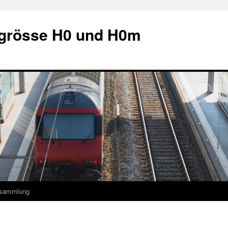
grösse H0 und H0m
ksammlung