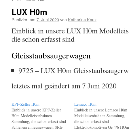
Inhalt
LUX H0m
Publiziert am
7. Juni 2020
von
Katharina Kauz
Einblick in unsere LUX H0m Modellei
die schon erfasst sind
Gleisstaubsaugerwagen
9725 – LUX H0m Gleisstaubsaugerw
letztes mal geändert am 7 Juni 2020
KPF-Zeller H0m
Lemaco H0m
Einblick in unsere KPF-Zeller
Einblick in unsere Lemaco H0m
H0m Modelleisenbahnen
Modelleisenbahnen Sammlung,
Sammlung, die schon erfasst sind
die schon erfasst sind
Schienenreinigungswagen SRE-
Elektrolokomotiven Ge 4/6 HOm