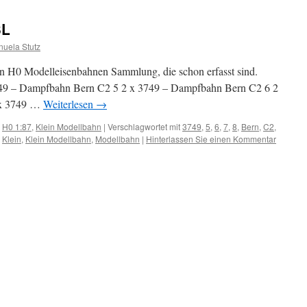
3L
nuela Stutz
hn H0 Modelleisenbahnen Sammlung, die schon erfasst sind.
49 – Dampfbahn Bern C2 5 2 x 3749 – Dampfbahn Bern C2 6 2
 x 3749 …
Weiterlesen
→
,
H0 1:87
,
Klein Modellbahn
|
Verschlagwortet mit
3749
,
5
,
6
,
7
,
8
,
Bern
,
C2
,
,
Klein
,
Klein Modellbahn
,
Modellbahn
|
Hinterlassen Sie einen Kommentar