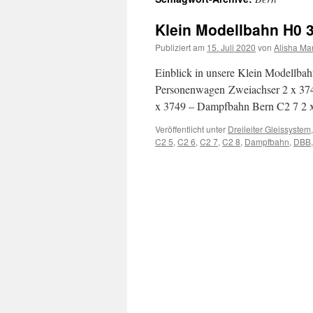
Inhalt
Klein Modellbahn H0 
Publiziert am
15. Juli 2020
von
Alisha Ma
Einblick in unsere Klein Modellba
Personenwagen Zweiachser 2 x 37
x 3749 – Dampfbahn Bern C2 7 2
Veröffentlicht unter
Dreileiter Gleissystem
C2 5
,
C2 6
,
C2 7
,
C2 8
,
Dampfbahn
,
DBB