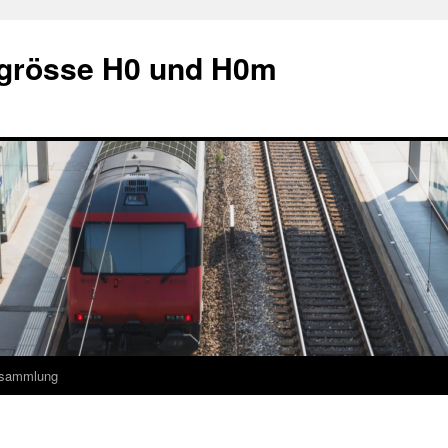
grösse H0 und H0m
ksammlung