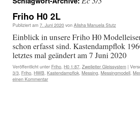
Ec 3/3
Schlagwort-Archive:
Inhalt
Friho H0 2L
Publiziert am
7. Juni 2020
von
Alisha Manuela Stutz
Einblick in unsere Friho H0 Modelleis
schon erfasst sind. Kastendampflok 1
letztes mal geändert am 7 Juni 2020
Veröffentlicht unter
Friho
,
H0 1:87
,
Zweileiter Gleissystem
|
Vers
3/3
,
Friho
,
HWB
,
Kastendampflok
,
Messing
,
Messingmodell
,
Mes
einen Kommentar