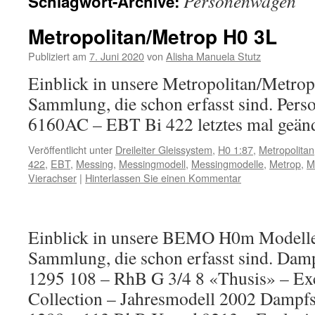
Personenwagen
Schlagwort-Archive:
Inhalt
Metropolitan/Metrop H0 3L
Publiziert am
7. Juni 2020
von
Alisha Manuela Stutz
Einblick in unsere Metropolitan/Metro
Sammlung, die schon erfasst sind. Per
6160AC – EBT Bi 422 letztes mal geänd
Veröffentlicht unter
Dreileiter Gleissystem
,
H0 1:87
,
Metropolitan
422
,
EBT
,
Messing
,
Messingmodell
,
Messingmodelle
,
Metrop
,
M
Vierachser
|
Hinterlassen Sie einen Kommentar
Einblick in unsere BEMO H0m Modell
Sammlung, die schon erfasst sind. Dam
1295 108 – RhB G 3/4 8 «Thusis» – Ex
Collection – Jahresmodell 2002 Dampf