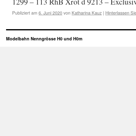
1299 – 113 RhB Xrot d 9213 – Exclus
Publiziert am
6. Juni 2020
von
Katharina Kauz
|
Hinterlassen S
Modelbahn Nenngrösse H0 und H0m