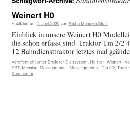
Bahndiensttraktor
Schlagwort-Archive:
Inhalt
Weinert H0
Publiziert am
7. Juni 2020
von
Alisha Manuela Stutz
Einblick in unsere Weinert H0 Modell
die schon erfasst sind. Traktor Tm 2/
12 Bahndiensttraktor letztes mal geänd
Veröffentlicht unter
Dreileiter Gleissystem
,
H0 1:87
,
Weinert
|
Ve
EBT
,
Messing
,
Messingmodell
,
Messingmodelle
,
Tm 2/2
,
Trackt
Kommentar