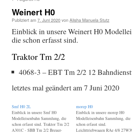
Inhalt
Weinert H0
Publiziert am
7. Juni 2020
von
Alisha Manuela Stutz
Einblick in unsere Weinert H0 Modell
die schon erfasst sind.
Traktor Tm 2/2
4068-3 – EBT Tm 2/2 12 Bahndienstt
letztes mal geändert am 7 Juni 2020
Smf H0 2L
morep H0
Einblick in unsere Smf H0
Einblick in unsere morep H0
Modelleisenbahn Sammlung, die
Modelleisenbahn Sammlung, die
schon erfasst sind. Traktor Tm 2/2
schon erfasst sind.
A301C - SBB Tm 2/2 Breuer-
Leichttriebwagen RAe 4/8 27W3