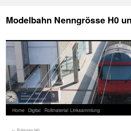
Modelbahn Nenngrösse H0 u
Springe
Home
Digital
Rollmaterial
Linksammlung
zum
←
Fulgurex H0