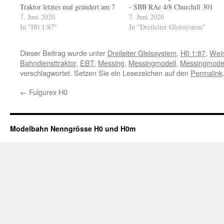
Traktor letztes mal geändert am 7
- SBB RAe 4/8 Churchill 301
Juni 2020
7. Juni 2020
Ursprunsversion 1939 Lokomoti
7. Juni 2020
In "H0 1:87"
Ae 3/5 38G - SBB Ae 3/5 10218
In "Dreileiter Gleissystem"
Traktor Te 2/2 136W - SOB Te
2/2 31 letztes mal geändert am 7
Dieser Beitrag wurde unter
Dreileiter Gleissystem
,
H0 1:87
,
Wein
Juni 2020
Bahndiensttraktor
,
EBT
,
Messing
,
Messingmodell
,
Messingmode
verschlagwortet. Setzen Sie ein Lesezeichen auf den
Permalink
←
Fulgurex H0
Modelbahn Nenngrösse H0 und H0m