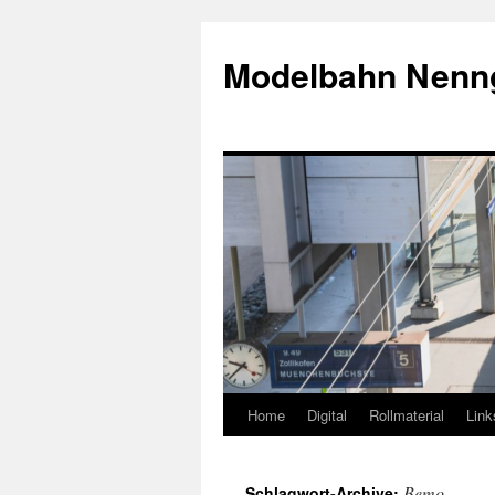
Modelbahn Nenn
Home
Digital
Rollmaterial
Lin
Springe
zum
Bemo
Schlagwort-Archive: