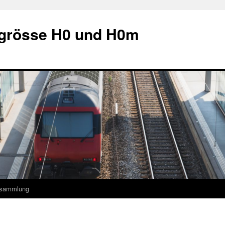
grösse H0 und H0m
ksammlung