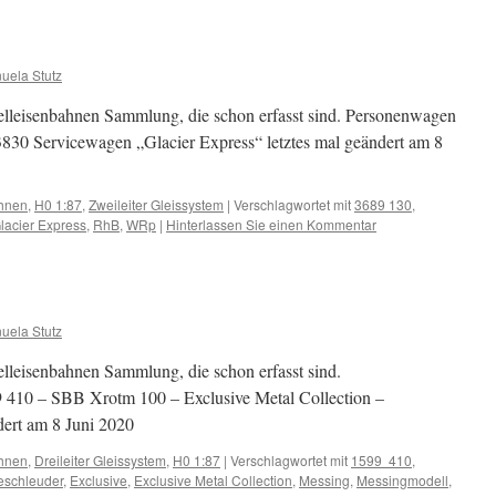
uela Stutz
leisenbahnen Sammlung, die schon erfasst sind. Personenwagen
30 Servicewagen „Glacier Express“ letztes mal geändert am 8
hnen
,
H0 1:87
,
Zweileiter Gleissystem
|
Verschlagwortet mit
3689 130
,
lacier Express
,
RhB
,
WRp
|
Hinterlassen Sie einen Kommentar
uela Stutz
eisenbahnen Sammlung, die schon erfasst sind.
410 – SBB Xrotm 100 – Exclusive Metal Collection –
dert am 8 Juni 2020
hnen
,
Dreileiter Gleissystem
,
H0 1:87
|
Verschlagwortet mit
1599 410
,
schleuder
,
Exclusive
,
Exclusive Metal Collection
,
Messing
,
Messingmodell
,