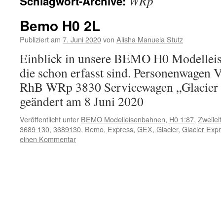
WRp
Schlagwort-Archive:
Inhalt
Bemo H0 2L
Publiziert am
7. Juni 2020
von
Alisha Manuela Stutz
Einblick in unsere BEMO H0 Modelle
die schon erfasst sind. Personenwagen 
RhB WRp 3830 Servicewagen „Glacier E
geändert am 8 Juni 2020
Veröffentlicht unter
BEMO Modelleisenbahnen
,
H0 1:87
,
Zweilei
3689 130
,
3689130
,
Bemo
,
Express
,
GEX
,
Glacier
,
Glacier Exp
einen Kommentar