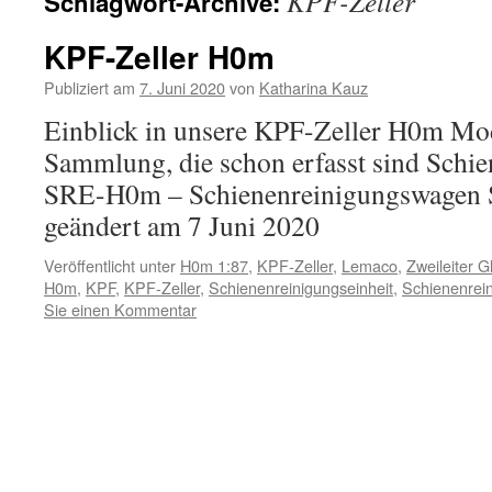
KPF-Zeller
Schlagwort-Archive:
Inhalt
KPF-Zeller H0m
Publiziert am
7. Juni 2020
von
Katharina Kauz
Einblick in unsere KPF-Zeller H0m Mo
Sammlung, die schon erfasst sind Schi
SRE-H0m – Schienenreinigungswagen S
geändert am 7 Juni 2020
Veröffentlicht unter
H0m 1:87
,
KPF-Zeller
,
Lemaco
,
Zweileiter G
H0m
,
KPF
,
KPF-Zeller
,
Schienenreinigungseinheit
,
Schienenrei
Sie einen Kommentar