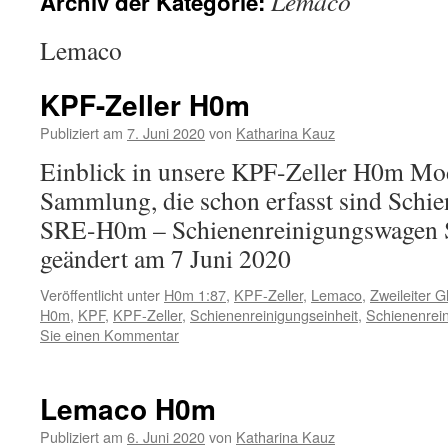
Lemaco
Archiv der Kategorie:
Inhalt
Lemaco
KPF-Zeller H0m
Publiziert am
7. Juni 2020
von
Katharina Kauz
Einblick in unsere KPF-Zeller H0m Mo
Sammlung, die schon erfasst sind Schi
SRE-H0m – Schienenreinigungswagen S
geändert am 7 Juni 2020
Veröffentlicht unter
H0m 1:87
,
KPF-Zeller
,
Lemaco
,
Zweileiter G
H0m
,
KPF
,
KPF-Zeller
,
Schienenreinigungseinheit
,
Schienenrei
Sie einen Kommentar
Lemaco H0m
Publiziert am
6. Juni 2020
von
Katharina Kauz