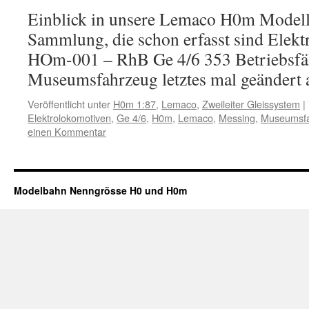
Einblick in unsere Lemaco H0m Model
Sammlung, die schon erfasst sind Elek
HOm-001 – RhB Ge 4/6 353 Betriebsfä
Museumsfahrzeug letztes mal geändert 
Veröffentlicht unter
H0m 1:87
,
Lemaco
,
Zweileiter Gleissystem
|
Elektrolokomotiven
,
Ge 4/6
,
H0m
,
Lemaco
,
Messing
,
Museumsf
einen Kommentar
Modelbahn Nenngrösse H0 und H0m