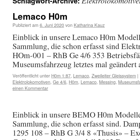
Elektrolokomotive
Schlagwort-Archive:
Inhalt
Lemaco H0m
Publiziert am
6. Juni 2020
von
Katharina Kauz
Einblick in unsere Lemaco H0m Model
Sammlung, die schon erfasst sind Elek
HOm-001 – RhB Ge 4/6 353 Betriebsfä
Museumsfahrzeug letztes mal geändert 
Veröffentlicht unter
H0m 1:87
,
Lemaco
,
Zweileiter Gleissystem
|
Elektrolokomotiven
,
Ge 4/6
,
H0m
,
Lemaco
,
Messing
,
Museumsf
einen Kommentar
Einblick in unsere BEMO H0m Modell
Sammlung, die schon erfasst sind. Dam
1295 108 – RhB G 3/4 8 «Thusis» – Ex