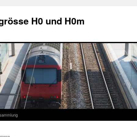
grösse H0 und H0m
ksammlung
rzeug