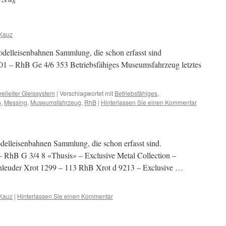
 Kauz
elleisenbahnen Sammlung, die schon erfasst sind
1 – RhB Ge 4/6 353 Betriebsfähiges Museumsfahrzeug letztes
eileiter Gleissystem
|
Verschlagwortet mit
Betriebsfähiges
,
o
,
Messing
,
Museumsfahrzeug
,
RhB
|
Hinterlassen Sie einen Kommentar
lleisenbahnen Sammlung, die schon erfasst sind.
RhB G 3/4 8 «Thusis» – Exclusive Metal Collection –
leuder Xrot 1299 – 113 RhB Xrot d 9213 – Exclusive …
 Kauz
|
Hinterlassen Sie einen Kommentar