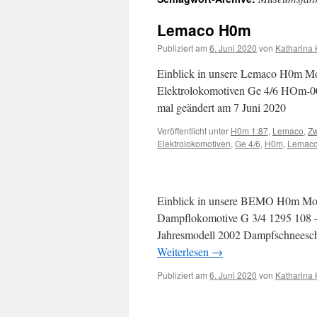
Inhalt
Lemaco H0m
Publiziert am
6. Juni 2020
von
Katharina
Einblick in unsere Lemaco H0m Mod
Elektrolokomotiven Ge 4/6 HOm-00
mal geändert am 7 Juni 2020
Veröffentlicht unter
H0m 1:87
,
Lemaco
,
Zw
Elektrolokomotiven
,
Ge 4/6
,
H0m
,
Lemac
Einblick in unsere BEMO H0m Mode
Dampflokomotive G 3/4 1295 108 – 
Jahresmodell 2002 Dampfschneesch
Weiterlesen
→
Publiziert am
6. Juni 2020
von
Katharina