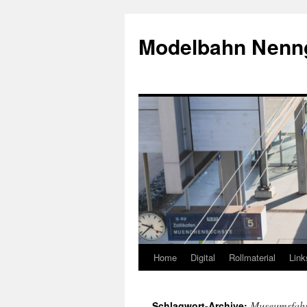
Modelbahn Nenn
Home
Digital
Rollmaterial
Lin
Springe
zum
Museumsfah
Schlagwort-Archive: