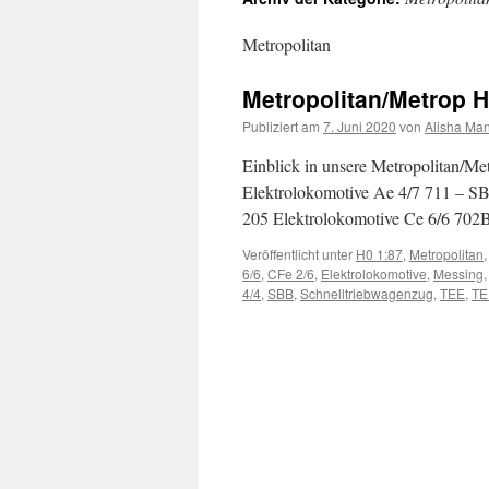
Inhalt
Metropolitan
Metropolitan/Metrop H
Publiziert am
7. Juni 2020
von
Alisha Man
Einblick in unsere Metropolitan/Me
Elektrolokomotive Ae 4/7 711 – S
205 Elektrolokomotive Ce 6/6 702
Veröffentlicht unter
H0 1:87
,
Metropolitan
6/6
,
CFe 2/6
,
Elektrolokomotive
,
Messing
4/4
,
SBB
,
Schnelltriebwagenzug
,
TEE
,
TEE