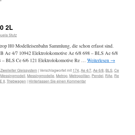
0 2L
uela Stutz
trop H0 Modelleisenbahn Sammlung, die schon erfasst sind.
BB Ae 4/7 10942 Elektrolokomotive Ae 6/8 698 – BLS Ae 6/8
B – BLS Ce 6/6 121 Elektrolokomotive Re …
Weiterlesen
→
,
Zweileiter Gleissystem
|
Verschlagwortet mit
174
,
Ae 4/7
,
Ae 6/8
,
BLS
,
Ce
,
Messingmodell
,
Messingmodelle
,
Metrop
,
Metropolitan
,
Pendel
,
RAe
,
Re
 II
,
Triebwagen
|
Hinterlassen Sie einen Kommentar