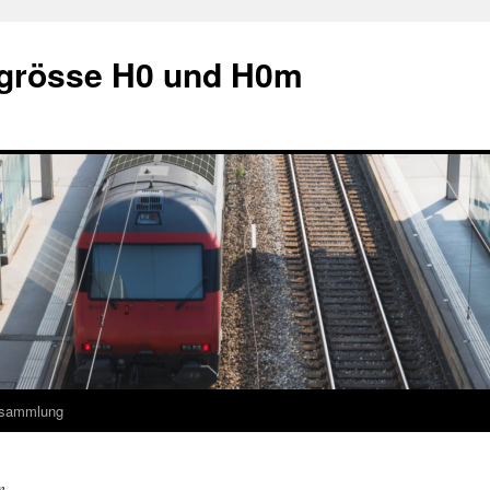
grösse H0 und H0m
ksammlung
n