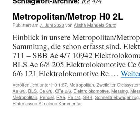
Re 4/4
Schlagwort-Archive:
Inhalt
Metropolitan/Metrop H0 2L
Publiziert am
7. Juni 2020
von
Alisha Manuela Stutz
Einblick in unsere Metropolitan/Metro
Sammlung, die schon erfasst sind. Elek
711 – SBB Ae 4/7 10942 Elektrolokomo
BLS Ae 6/8 205 Elektrolokomotive Ce
6/6 121 Elektrolokomotive Re …
Weite
Veröffentlicht unter
H0 1:87
,
Metropolitan
,
Zweileiter Gleissyste
Ae 6/8
,
BLS
,
Ce 6/6
,
CFe 2/6
,
Elektrolokomotive
,
Messing
,
Mess
Metropolitan
,
Pendel
,
RAe
,
Re 4/4
,
SBB
,
Schnelltriebwagenzug
Hinterlassen Sie einen Kommentar