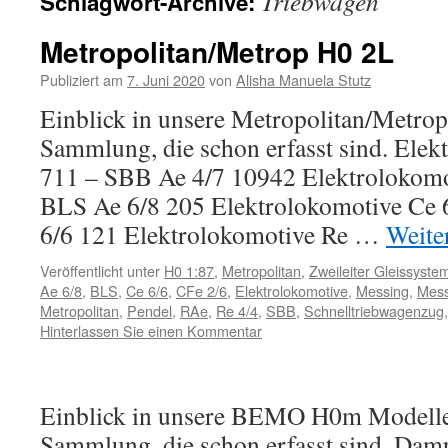
Triebwagen
Schlagwort-Archive:
Inhalt
Metropolitan/Metrop H0 2L
Publiziert am
7. Juni 2020
von
Alisha Manuela Stutz
Einblick in unsere Metropolitan/Metro
Sammlung, die schon erfasst sind. Elek
711 – SBB Ae 4/7 10942 Elektrolokomo
BLS Ae 6/8 205 Elektrolokomotive Ce
6/6 121 Elektrolokomotive Re …
Weite
Veröffentlicht unter
H0 1:87
,
Metropolitan
,
Zweileiter Gleissyste
Ae 6/8
,
BLS
,
Ce 6/6
,
CFe 2/6
,
Elektrolokomotive
,
Messing
,
Mess
Metropolitan
,
Pendel
,
RAe
,
Re 4/4
,
SBB
,
Schnelltriebwagenzug
Hinterlassen Sie einen Kommentar
Einblick in unsere BEMO H0m Modell
Sammlung, die schon erfasst sind. Dam