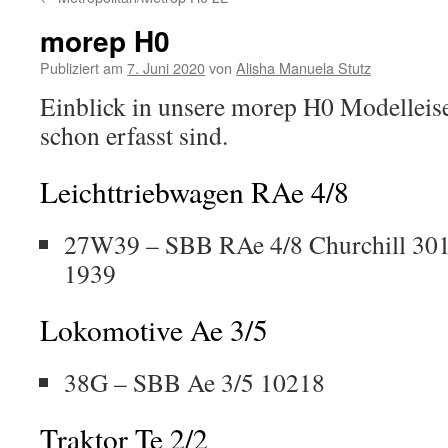
Inhalt
morep H0
Publiziert am
7. Juni 2020
von
Alisha Manuela Stutz
Einblick in unsere morep H0 Modellei
schon erfasst sind.
Leichttriebwagen RAe 4/8
27W39 – SBB RAe 4/8 Churchill 301
1939
Lokomotive Ae 3/5
38G – SBB Ae 3/5 10218
Traktor Te 2/2