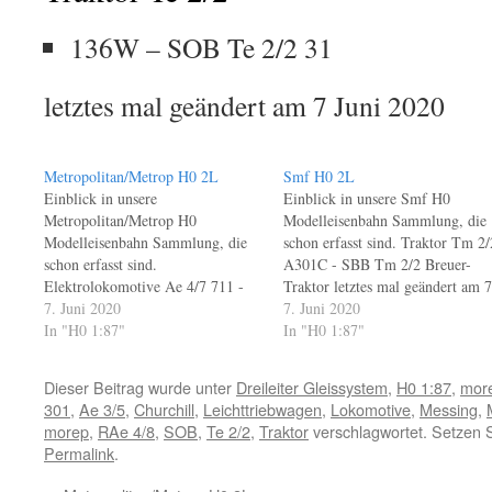
136W – SOB Te 2/2 31
letztes mal geändert am 7 Juni 2020
Metropolitan/Metrop H0 2L
Smf H0 2L
Einblick in unsere
Einblick in unsere Smf H0
Metropolitan/Metrop H0
Modelleisenbahn Sammlung, die
Modelleisenbahn Sammlung, die
schon erfasst sind. Traktor Tm 2/
schon erfasst sind.
A301C - SBB Tm 2/2 Breuer-
Elektrolokomotive Ae 4/7 711 -
Traktor letztes mal geändert am 7
SBB Ae 4/7 10942
7. Juni 2020
Juni 2020
7. Juni 2020
Elektrolokomotive Ae 6/8 698 -
In "H0 1:87"
In "H0 1:87"
BLS Ae 6/8 205
Elektrolokomotive Ce 6/6 702B -
Dieser Beitrag wurde unter
Dreileiter Gleissystem
,
H0 1:87
,
mor
BLS Ce 6/6 121
301
,
Ae 3/5
,
Churchill
,
Leichttriebwagen
,
Lokomotive
,
Messing
,
Elektrolokomotive Re 4/4 724 -
morep
,
RAe 4/8
,
SOB
,
Te 2/2
,
Traktor
verschlagwortet. Setzen 
SBB Re 4/4 I 10040
Permalink
.
Elektrolokomotive Te…