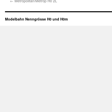
←
Metropolitan/Metrop H0 2L
Modelbahn Nenngrösse H0 und H0m