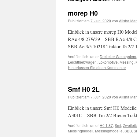
Inhalt
morep H0
Publiziert am
7. Juni 2020
von
Alisha Man
Einblick in unsere morep H0 Model
RAe 4/8 27W39 – SBB RAe 4/8 Chu
SBB Ae 3/5 10218 Traktor Te 2/
Veröffentlicht unter
Dreileiter Gleissystem
Leichttriebwagen
,
Lokomotive
,
Messing
,
Hinterlassen Sie einen Kommentar
Smf H0 2L
Publiziert am
7. Juni 2020
von
Alisha Man
Einblick in unsere Smf H0 Modellei
A301C – SBB Tm 2/2 Breuer-Traktor
Veröffentlicht unter
H0 1:87
,
Smf
,
Zweileit
Messingmodell
,
Messingmodelle
,
SBB
,
S