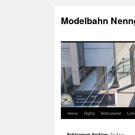
Modelbahn Nenn
Home
Digital
Rollmaterial
Lin
Springe
zum
Traktor
Schlagwort-Archive: