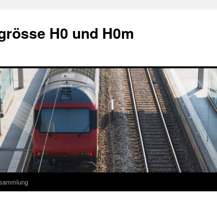
grösse H0 und H0m
ksammlung