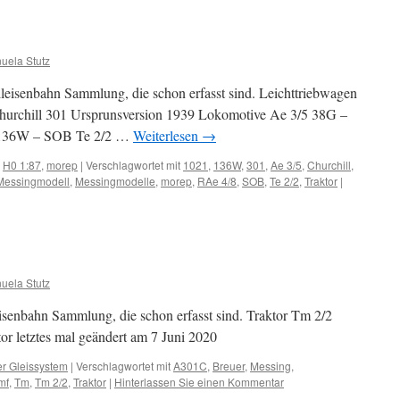
uela Stutz
leisenbahn Sammlung, die schon erfasst sind. Leichttriebwagen
rchill 301 Ursprunsversion 1939 Lokomotive Ae 3/5 38G –
2 136W – SOB Te 2/2 …
Weiterlesen
→
,
H0 1:87
,
morep
|
Verschlagwortet mit
1021
,
136W
,
301
,
Ae 3/5
,
Churchill
,
Messingmodell
,
Messingmodelle
,
morep
,
RAe 4/8
,
SOB
,
Te 2/2
,
Traktor
|
uela Stutz
senbahn Sammlung, die schon erfasst sind. Traktor Tm 2/2
 letztes mal geändert am 7 Juni 2020
er Gleissystem
|
Verschlagwortet mit
A301C
,
Breuer
,
Messing
,
mf
,
Tm
,
Tm 2/2
,
Traktor
|
Hinterlassen Sie einen Kommentar