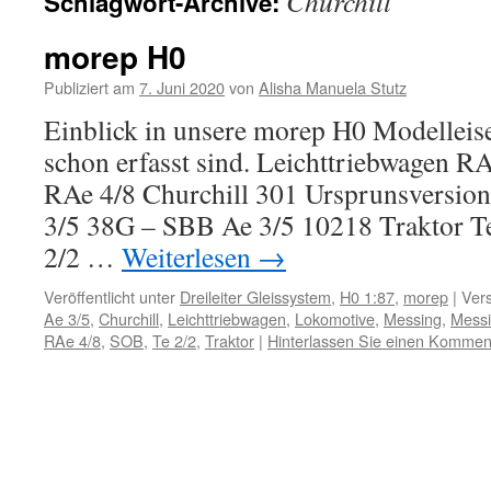
Churchill
Schlagwort-Archive:
Inhalt
morep H0
Publiziert am
7. Juni 2020
von
Alisha Manuela Stutz
Einblick in unsere morep H0 Modellei
schon erfasst sind. Leichttriebwagen 
RAe 4/8 Churchill 301 Ursprunsversio
3/5 38G – SBB Ae 3/5 10218 Traktor 
2/2 …
Weiterlesen
→
Veröffentlicht unter
Dreileiter Gleissystem
,
H0 1:87
,
morep
|
Vers
Ae 3/5
,
Churchill
,
Leichttriebwagen
,
Lokomotive
,
Messing
,
Messi
RAe 4/8
,
SOB
,
Te 2/2
,
Traktor
|
Hinterlassen Sie einen Kommen